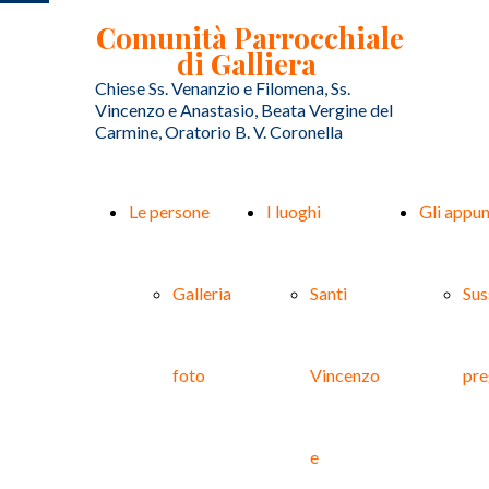
Comunità Parrocchiale
di Galliera
Chiese Ss. Venanzio e Filomena, Ss.
Vincenzo e Anastasio, Beata Vergine del
Carmine, Oratorio B. V. Coronella
Le persone
I luoghi
Gli appu
Galleria
Santi
Sus
Preghiere e sussidi
foto
Vincenzo
pre
liturgici della
parrocchia
e