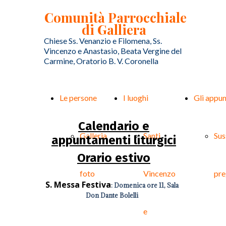
Comunità Parrocchiale
di Galliera
Chiese Ss. Venanzio e Filomena, Ss.
Vincenzo e Anastasio, Beata Vergine del
Carmine, Oratorio B. V. Coronella
Le persone
I luoghi
Gli appu
Calendario e
Galleria
Santi
Sus
appuntamenti liturgici
Orario estivo
foto
Vincenzo
pre
S. Messa Festiva
: Domenica ore 11, Sala
Don Dante Bolelli
e